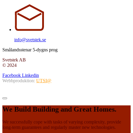
info@svetstek.se
Smålandsstenar 5-dygns prog
Svetstek AB
© 2024
Facebook
Linkedin
Webbproduktion:
UTSI@
We Build Building and Great Homes.
We successfully cope with tasks of varying complexity, provide
long-term guarantees and regularly master new technologies.