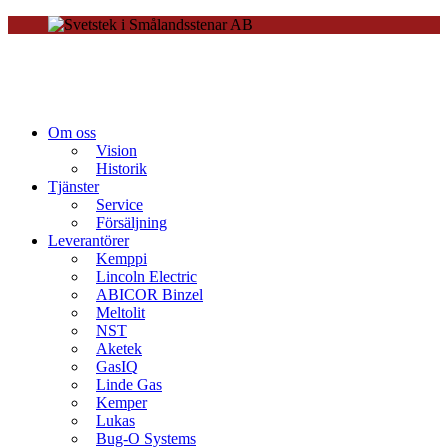
Om oss
Vision
Historik
Tjänster
Service
Försäljning
Leverantörer
Kemppi
Lincoln Electric
ABICOR Binzel
Meltolit
NST
Aketek
GasIQ
Linde Gas
Kemper
Lukas
Bug-O Systems