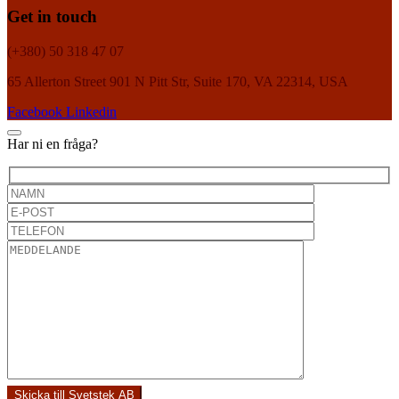
Get in touch
(+380) 50 318 47 07
65 Allerton Street 901 N Pitt Str, Suite 170, VA 22314, USA
Facebook
Linkedin
Har ni en fråga?
Skicka till Svetstek AB