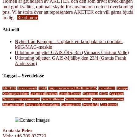
Hörnell är grundaren av AKETEK och den som drivit utvecklingen
mot god kvalitet, optimalt skydd för användaren och ett överkomligt
pris. Vi är stolta över att representera AKETEK och vill gärna bjuda
in dig..
Read more
Aktuellt
Nyhet från Kemppi – Upptäck en kompakt och portabel
MIG/MAG-maskin
Utlottning biljetter GAIS-ÖIS, 3/5 (Vinnare: Cristian Valle)
Utlottning biljetter, GAIS-Mjällby den 23/4 (Grattis Frank
Andersson)
Taggat – Svetstek.se
AKETEK
Auktoriserade
ESAB
Fogningsdagarna I Borlänge 2025
Hypertherm
Kemppi
Kvalitetsprodukter
Ledande tillverkare
Lincoln Electric
Migatronic
Miller
Nya ägare
Nyförsäljning av maskiner
Peter Kjällström
Samarbetspartners
Service och validering
Smålandsstenar
Svets- och skärmaskiner
Svetsmaskiner
Svetstek AB
Åke Hörnell
Kontakta
Peter
Mob: +46 709 837729