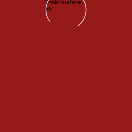
2026-04-21
Utlottning biljetter GAIS-
ÖIS, 3/5 (Vinnare:
Cristian Valle)
VISA ALLA NYHETER