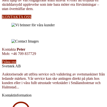
Med hjälp av vårt engagerade team strävar vi efter att erbjuda en
skräddarsydd upplevelse som inte bara möter era förväntningar –
utan överträffar dem.
KONTAKTA OSS
Kontakta
Peter
Mob: +46 709 837729
Fråga oss
Svetstek AB
Auktoriserade att utföra service och validering av svetsmaskiner från
ledande märken. Vår service kan ske antingen direkt på plats hos
kunden eller i våra fullt utrustade verkstäder i Smålandsstenar och
Halmstad...
Kontaktinformation