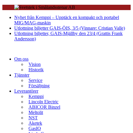
Nyhet från Kemppi – Upptäck en kompakt och portabel
MIG/MAG-maskin
Utlottning biljetter GAIS-ÖIS, 3/5 (Vinnare: Cristian Valle)
Utlottning biljetter, GAIS-Mjällby den 23/4 (Grattis Frank
Andersson)
Om oss
Vision
Historik
Tjänster
Service
Försäljning
Leverantörer
Kemppi
Lincoln Electric
ABICOR Binzel
Meltolit
NST
Aketek
GasIQ