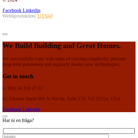
Facebook
Linkedin
Webbproduktion:
UTSI@
We Build Building and Great Homes.
We successfully cope with tasks of varying complexity, provide
long-term guarantees and regularly master new technologies.
Get in touch
(+380) 50 318 47 07
65 Allerton Street 901 N Pitt Str, Suite 170, VA 22314, USA
Facebook
Linkedin
Har ni en fråga?