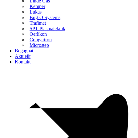
Linde Gas
Kemper
Lukas
Bug-O Systems
Trafimet
SPT Plasmateknik
Oerlikon
Cougartron
Microstep
Begagnat
Aktuellt
Kontakt