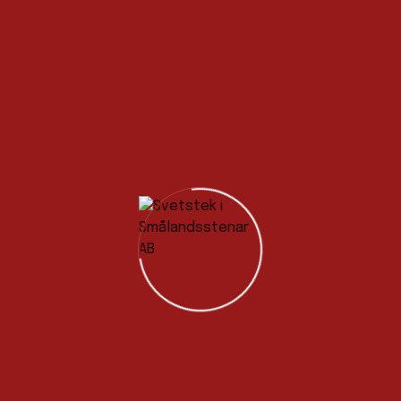
Nyhet från Kemppi – Upptäck en kompakt
och portabel MIG/MAG-maskin
Utlottning biljetter GAIS-ÖIS, 3/5 (Vinnare:
Cristian Valle)
Utlottning biljetter, GAIS-Mjällby den 23/4
(Grattis Frank Andersson)
Taggat – Svetstek.se
AKETEK
Auktoriserade
ESAB
Fogningsdagarna I Borlänge 2025
Hypertherm
Kemppi
Kvalitetsprodukter
Ledande tillverkare
Lincoln Electric
Migatronic
Miller
Nya ägare