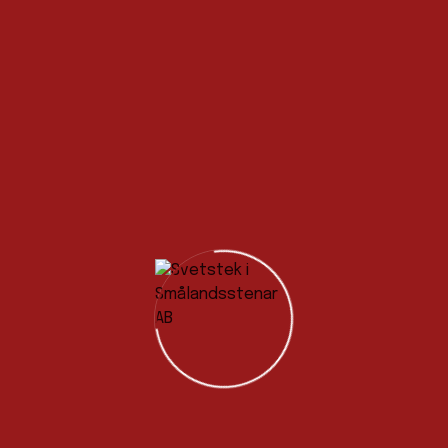
de gasbolaget i Norden och Baltikum och den naturliga part
her. Vi har ett omfattande utbud av produkter, tjänster oc
specialgas. För konsumenter erbjuder vi gasol- och mineralv
handahåller även medicinska gaser, service och tjänster und
00 varit en del av Linde-koncernen, bytte 2020 företagsnamn
rden och Baltikum. Varumärket AGA behålls som produktvar
rodukter.
Publicerad i
Aktuellt